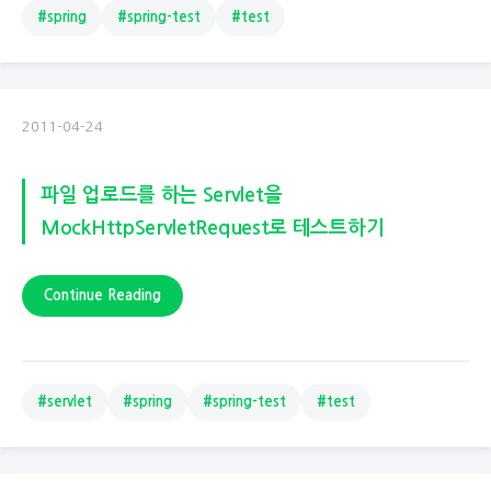
#spring
#spring-test
#test
2011-04-24
파일 업로드를 하는 Servlet을
MockHttpServletRequest로 테스트하기
Continue Reading
#servlet
#spring
#spring-test
#test