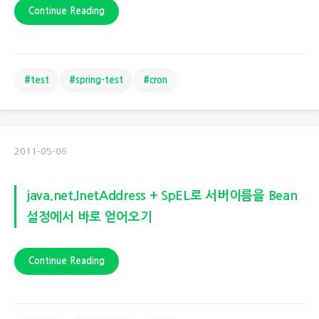
Continue Reading
#test
#spring-test
#cron
2011-05-06
java.net.InetAddress + SpEL로 서버이름을 Bean
설정에서 바로 얻어오기
Continue Reading