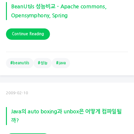
BeanUtils 성능비교 - Apache commons,
Opensymphony, Spring
Continue Reading
#beanutils
#성능
#java
2009-02-10
Java의 auto boxing과 unbox은 어떻게 컴파일될
까?