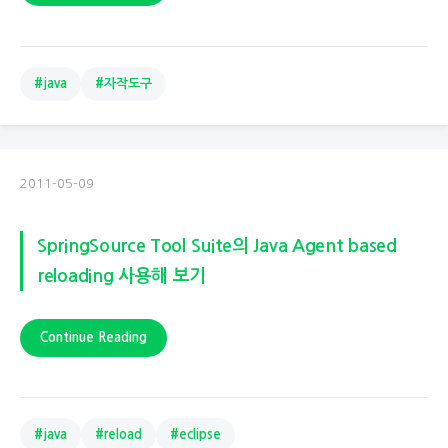
#java
#자작도구
2011-05-09
SpringSource Tool Suite의 Java Agent based
reloading 사용해 보기
Continue Reading
#java
#reload
#eclipse