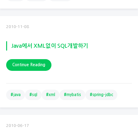
2010-11-08
Java에서 XML없이 SQL개발하기
Continue Reading
#java
#sql
#xml
#mybatis
#spring-jdbc
2010-06-17