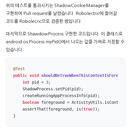
위의 테스트를 통과시키는 ShadowCookieManager를
구현하여 Pull request를 날렸습니다. Robolectric에 들어갈
코드를 Robolecric으로 검증한 셈입니다.
마지막으로 ShawdowProcess 구현한 코드입니다. 이 클래스로
android.os.Process.myPid()에서 나오는 값을 가짜로 지정할 수
있습니다.
@Test
public
void
shouldBeTrueWhenThisContextIsForegroun
int
 pid = 
3
;

    ShadowProcess.setPid(pid);

    createRunningAppProcessInfo(pid);

boolean
 foreground = ActivityUtils.isContextFor
    assertThat(foreground, is(
true
));

}