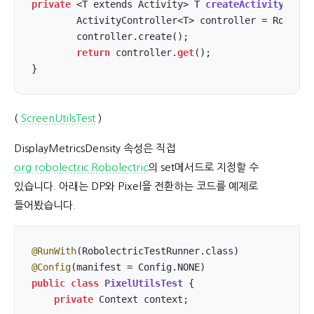
private
 <T extends Activity> 
T 
createActivity
(
Clas
        ActivityController<T> controller = Robolec
        controller.create();

return
 controller.
get
();

}
(
ScreenUtilsTest
)
DisplayMetricsDensity 속성은 직접
org.robolectric.Robolectric
의 set메서드로 지정할 수
있습니다. 아래는 DP와 Pixel을 전환하는 코드를 예제로
들어봤습니다.
@RunWith
@Config
public
class
PixelUtilsTest
{

private
 Context context;
