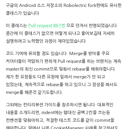
구글의 Android 소스 저장소의 Robolectric fork판에도 유사한
클래스가 있습니다.
이 클래스는
Pull request 861번
으로 던져서 반영되었습니다.
중간에 이 클래스가 없으면 어떻게 되냐고 물어보길래 자세히
설명하려고 노력했던 과정이 재미있었습니다.
코드 기여에 유의할 점도 있습니다. Merge를 받아줄 주요
커미터들이 작업하기 편하게 Pull request를 하는 브랜치는 계속
master의 최신 commit으로 맞춰서 rebase를 해줘야합니다.
제가 한 요청들도 다른 요청에 밀려서 merge가 안 되고
있었는데, 계속적으로 rebase를 하고 있으니 그 정성을 봐서도
merge를 해준것 같기도합니다.
그외에는 컨티리뷰션 가이드를 참조하시면 됩니다. 대표적인
내용을 소개드리면, Indent에는 탭대신 공백 2칸을 쓰는등
컨벤션을 맞춰야하고, 적절한 테스트 코드를 같이 commit을
해야합니다. 앞에서 나온 CookieManager 사례를 참고하셔도