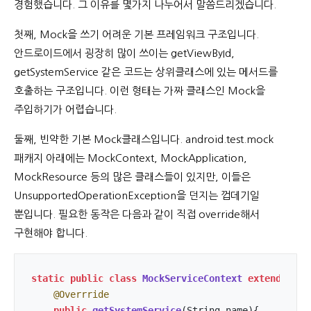
경험했습니다. 그 이유를 몇가지 나누어서 말씀드리겠습니다.
첫째, Mock을 쓰기 어려운 기본 프레임워크 구조입니다.
안드로이드에서 굉장히 많이 쓰이는 getViewById,
getSystemService 같은 코드는 상위클래스에 있는 메서드를
호출하는 구조입니다. 이런 형태는 가짜 클래스인 Mock을
주입하기가 어렵습니다.
둘째, 빈약한 기본 Mock클래스입니다. android.test.mock
패캐지 아래에는 MockContext, MockApplication,
MockResource 등의 많은 클래스들이 있지만, 이들은
UnsupportedOperationException을 던지는 껍데기일
뿐입니다. 필요한 동작은 다음과 같이 직접 override해서
구현해야 합니다.
static
public
class
MockServiceContext
extends
Moc
@Overrride
public
getSystemService
(String name)
{
