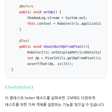
@Before
public
void
setUp
()
{

        ShadowLog.stream = System.out;

this
.context = Robolectric.application;

    }

@Test
public
void
shouldGetDpFromPixel
()
{

        Robolectric.setDisplayMetricsDensity(
1.5f
);
int
 dp = PixelUtils.getDpFromPixel(context
        assertThat(dp, is(
33
));

}
(
PixelUtilsTest
)
이 클래스의 Setter 메소드를 살펴보면 그밖에도 다양하게
테스트를 위한 가짜 객체를 설정하는 기능을 찾으실 수 있습니다.