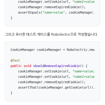
    cookieManager.setCookie(url, 
"name2=value2; Ex
    cookieManager.removeExpiredCookie();

    assertEquals(
"name=value"
, cookieManager.getCoo
}
그리고 유사한 테스트 케이스를 Robolectric으로 작성했습니다.
CookieManager cookieManager = Robolectric.newInstan
@Test
public
void
shouldRemoveExpiredCookie
()
{

    cookieManager.setCookie(url, 
"name=value; Expi
    cookieManager.setCookie(url, 
"name2=value2; Ex
    cookieManager.removeExpiredCookie();

    assertThat(cookieManager.getCookie(url)).isEqu
}