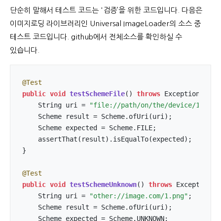
단순히 말해서 테스트 코드는 '검증’을 위한 코드입니다. 다음은
이미지로딩 라이브러리인 Universal ImageLoader의 소스 중
테스트 코드입니다. github에서 전체소스를 확인하실 수
있습니다.
@Test
public
void
testSchemeFile
()
throws
 Exception 
{

    String uri = 
"file://path/on/the/device/1.png"
    Scheme result = Scheme.ofUri(uri);

    Scheme expected = Scheme.FILE;

    assertThat(result).isEqualTo(expected);

}

@Test
public
void
testSchemeUnknown
()
throws
 Exception 
{

    String uri = 
"other://image.com/1.png"
;

    Scheme result = Scheme.ofUri(uri);

    Scheme expected = Scheme.UNKNOWN;
