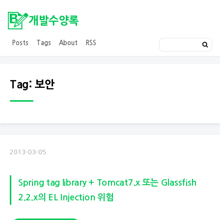
개발수양록
Posts
Tags
About
RSS
Tag: 보안
2013-03-05
Spring tag library + Tomcat7.x 또는 Glassfish
2.2.x의 EL Injection 위험