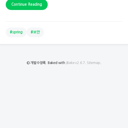
Continue Reading
#spring
#보안
© 개발수양록. Baked with
JBake v2.6.7
.
Sitemap
.